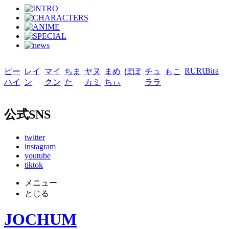
RURU
Bira
ピー
レイ
マイ
ちま
ヤヌ
まめ
ぽぽ
チュ
もこ
ハイ
ン
クン
た
カミ
ちぃ
ララ
公式SNS
twitter
instagram
youtube
tiktok
メニュー
とじる
JOCHUM